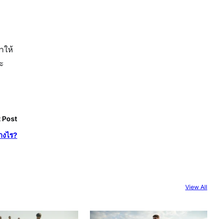
ำให้
ละ
 Post
างไร?
View All