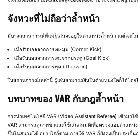
จังหวะที่เพื่อนร่วมทีมสัมผัสลูกบอลเพื่อส่ง
ไม่ใช่จังหวะที่ลูกบอล
จังหวะที่ไม่ถือว่าล้ำหน้า
มีบางสถานการณ์ที่แม้ผู้เล่นจะอยู่ในตำแหน่งล้ำหน้า แต่ก็จะไม่ถ
เมื่อรับบอลจากการเตะมุม (Corner Kick)
เมื่อรับบอลจากการเตะจากประตู (Goal Kick)
เมื่อรับบอลจากการทุ่ม (Throw-in)
ในสถานการณ์เหล่านี้ ผู้เล่นสามารถยืนในตำแหน่งใดก็ได้โดยไ
บทบาทของ VAR กับกฎล้ำหน้า
การนำเทคโนโลยี VAR (Video Assistant Referee) เข้ามาใช้ ท
VAR สามารถดูภาพช้าและใช้เส้นสมมติเพื่อตรวจสอบตำแหน่งของผ
ขึ้นในสนามได้ อย่างไรก็ตาม การใช้ VAR ก็ยังคงเป็นประเด