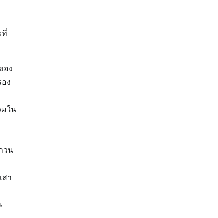
ที่
ยของ
นรอง
่วมใน
บกวน
เสา
น