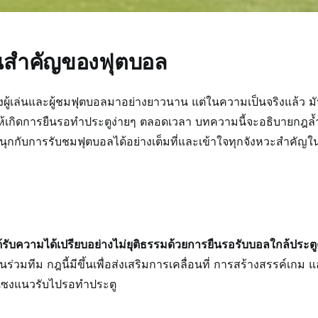
านสำคัญของฟุตบอล
ั้งผู้เล่นและผู้ชมฟุตบอลมาอย่างยาวนาน แต่ในความเป็นจริงแล้ว ม
ห้เกิดการยืนรอทำประตูง่ายๆ ตลอดเวลา บทความนี้จะอธิบายกฎล้
ถสนุกกับการรับชมฟุตบอลได้อย่างเต็มที่และเข้าใจทุกจังหวะสำคัญใ
ได้รับความได้เปรียบอย่างไม่ยุติธรรมด้วยการยืนรอรับบอลใกล้ประตูค
ร่วมทีม กฎนี้มีขึ้นเพื่อส่งเสริมการเคลื่อนที่ การสร้างสรรค์เกม 
่งแซงแนวรับไปรอทำประตู