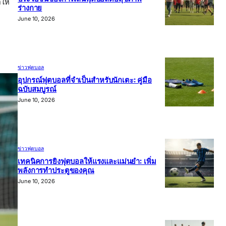
ให้
ร่างกาย
June 10, 2026
ข่าวฟุตบอล
อุปกรณ์ฟุตบอลที่จำเป็นสำหรับนักเตะ: คู่มือ
ฉบับสมบูรณ์
June 10, 2026
ข่าวฟุตบอล
เทคนิคการยิงฟุตบอลให้แรงและแม่นยำ: เพิ่ม
พลังการทำประตูของคุณ
June 10, 2026