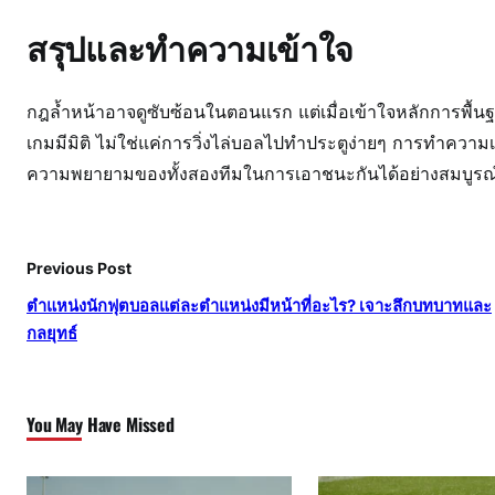
สรุปและทำความเข้าใจ
กฎล้ำหน้าอาจดูซับซ้อนในตอนแรก แต่เมื่อเข้าใจหลักการพื้นฐา
เกมมีมิติ ไม่ใช่แค่การวิ่งไล่บอลไปทำประตูง่ายๆ การทำความ
ความพยายามของทั้งสองทีมในการเอาชนะกันได้อย่างสมบูรณ์แ
Previous Post
ตำแหน่งนักฟุตบอลแต่ละตำแหน่งมีหน้าที่อะไร? เจาะลึกบทบาทและ
กลยุทธ์
You May Have Missed