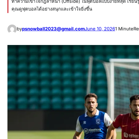
ทำความเข้าใจกฎล้ำหน้า (Offside) ในฟุตบอลแบบง่ายที่สุด เรียนรู
คุณดูฟุตบอลได้อย่างสนุกและเข้าใจยิ่งขึ้น
by
psnowball2023@gmail.com
June 10, 2026
1 Minute
Re