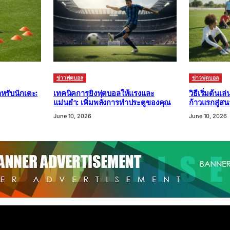
ข่าวฟุตบอล
ข่าวฟุตบอล
หรับนักเตะ:
เทคนิคการยิงฟุตบอลให้แรงและ
วิธีเริ่มต้นเ
แม่นยำ: เพิ่มพลังการทำประตูของคุณ
ก้าวแรกสู่ส
June 10, 2026
June 10, 2026