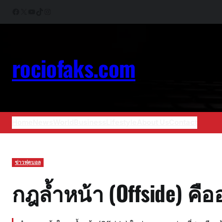
Skip
Facebook
X
YouTube
TikTok
Instagram
to
content
rociofaks.com
Home
News
World
Business
Lifestyle
About Us
Contact
ข่าวฟุตบอล
กฎล้ำหน้า (Offside) คื