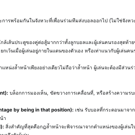
ระการพร้อมกันในจังหวะที่เพื่อนร่วมทีมส่งบอลออกไป (ไม่ใช่จังหวะ
ู่ใกล้เส้นประตูของคู่ต่อสู้มากกว่าทั้งลูกบอลและผู้เล่นคนรองสุดท้า
ยกเว้นเมื่อผู้เล่นอยู่ภายในแดนของตัวเอง หรือเท่าแนวกับผู้เล่นค
แหน่งล้ำหน้าเพียงอย่างเดียวไม่ถือว่าล้ำหน้า ผู้เล่นจะต้องมีส่วนร
nt):
บล็อกการมองเห็น, ขัดขวางการเคลื่อนที่, หรือสร้างความร
ntage by being in that position):
เช่น รับบอลที่กระดอนมาจาก
น้า
):
สิ่งสำคัญที่สุดคือกฎล้ำหน้าจะพิจารณาจากตำแหน่งของผู้เล่นใ