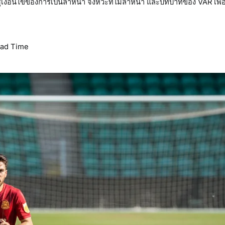
้เงื่อนไขของการเป็นล้ำหน้า จังหวะที่ไม่ล้ำหน้า และบทบาทของ VAR เพื่อ
ad Time