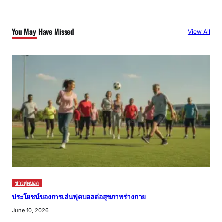
You May Have Missed
View All
ข่าวฟุตบอล
ประโยชน์ของการเล่นฟุตบอลต่อสุขภาพร่างกาย
June 10, 2026