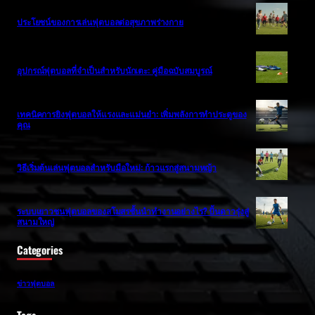
ประโยชน์ของการเล่นฟุตบอลต่อสุขภาพร่างกาย
อุปกรณ์ฟุตบอลที่จำเป็นสำหรับนักเตะ: คู่มือฉบับสมบูรณ์
เทคนิคการยิงฟุตบอลให้แรงและแม่นยำ: เพิ่มพลังการทำประตูของ
คุณ
วิธีเริ่มต้นเล่นฟุตบอลสำหรับมือใหม่: ก้าวแรกสู่สนามหญ้า
ระบบเยาวชนฟุตบอลของสโมสรชั้นนำทำงานอย่างไร? ปั้นดาวรุ่งสู่
สนามใหญ่
Categories
ข่าวฟุตบอล
Tags