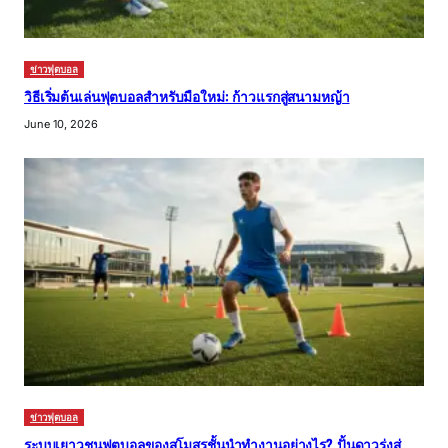
ข่าวฟุตบอล
วิธีเริ่มต้นเล่นฟุตบอลสำหรับมือใหม่: ก้าวแรกสู่สนามหญ้า
June 10, 2026
ข่าวฟุตบอล
ระบบเยาวชนฟุตบอลของสโมสรชั้นนำทำงานอย่างไร? ปั้นดาวรุ่งสู่